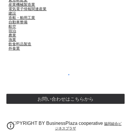
素形材産業
産業機械製造業
電気電子情報関連産業
建設
造船・舶用工業
自動車整備
航空
宿泊
農業
漁業
飲食料品製造
外食業
お問い合わせはこちらから
COPYRIGHT BY BusinessPlaza cooperative
協同組合ビ
ジネスプラザ